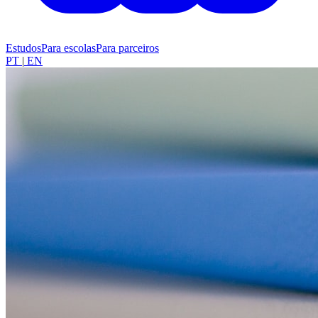
Estudos
Para escolas
Para parceiros
PT
|
EN