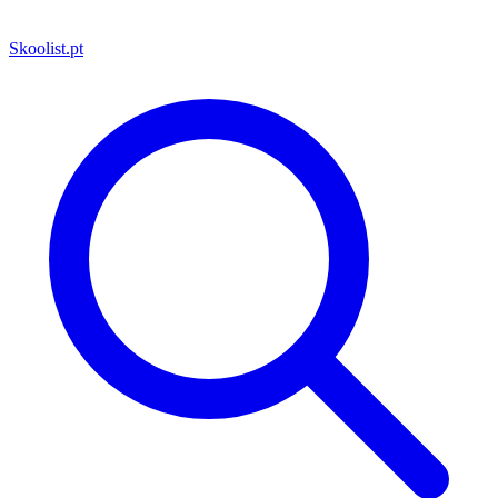
Skoolist
.pt