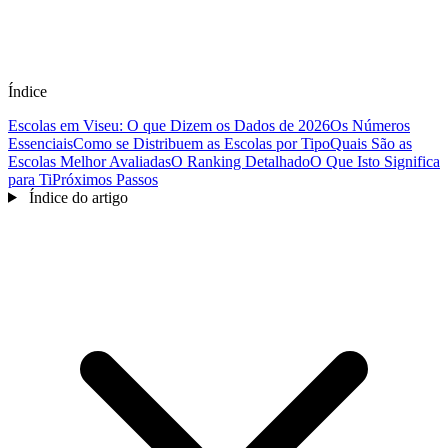
Índice
Escolas em Viseu: O que Dizem os Dados de 2026
Os Números
Essenciais
Como se Distribuem as Escolas por Tipo
Quais São as
Escolas Melhor Avaliadas
O Ranking Detalhado
O Que Isto Significa
para Ti
Próximos Passos
Índice do artigo