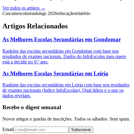
Ver todos os artigos →
Cascais
escolas
rankings 2026
educação
relatório
Artigos Relacionados
As Melhores Escolas Secundárias em Gondomar
Ranking das escolas secundárias em Gondomar com base nos
resultados de exames nacionais. Dados do InfoEscolas para quem
está a decidir no 9.º ano.
As Melhores Escolas Secundárias em Leiria
Ranking das escolas secundárias em Leiria com base nos resultados
de exames nacionais (índice InfoEscolas). Qual lidera e o que os
dados revelam.
Recebe o digest semanal
Novos artigos e janelas de inscrições. Todos os sábados. Sem spam.
Email
Subscrever