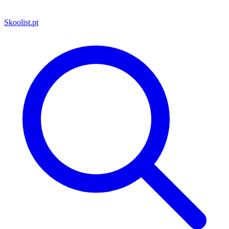
Skoolist
.pt