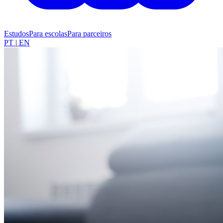
Estudos
Para escolas
Para parceiros
PT
|
EN