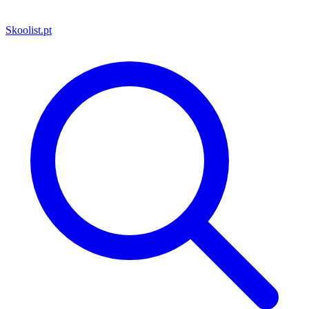
Skoolist
.pt