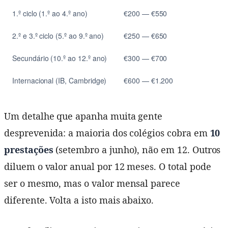
1.º ciclo (1.º ao 4.º ano)
€200 — €550
2.º e 3.º ciclo (5.º ao 9.º ano)
€250 — €650
Secundário (10.º ao 12.º ano)
€300 — €700
Internacional (IB, Cambridge)
€600 — €1.200
Um detalhe que apanha muita gente
desprevenida: a maioria dos colégios cobra em
10
prestações
(setembro a junho), não em 12. Outros
diluem o valor anual por 12 meses. O total pode
ser o mesmo, mas o valor mensal parece
diferente. Volta a isto mais abaixo.