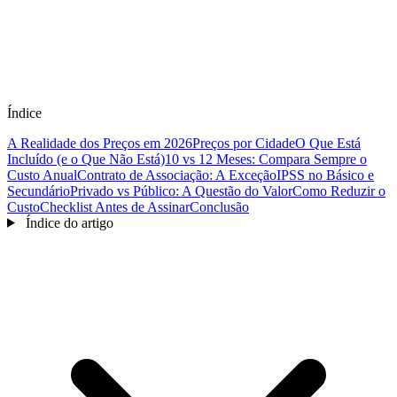
Índice
A Realidade dos Preços em 2026
Preços por Cidade
O Que Está
Incluído (e o Que Não Está)
10 vs 12 Meses: Compara Sempre o
Custo Anual
Contrato de Associação: A Exceção
IPSS no Básico e
Secundário
Privado vs Público: A Questão do Valor
Como Reduzir o
Custo
Checklist Antes de Assinar
Conclusão
Índice do artigo