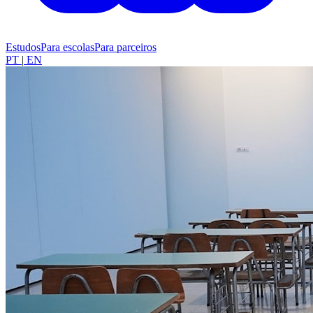
Estudos
Para escolas
Para parceiros
PT
|
EN