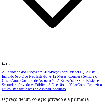
Índice
A Realidade dos Preços em 2026
Preços por Cidade
O Que Está
Incluído (e o Que Não Está)
10 vs 12 Meses: Compara Sempre o
Custo Anual
Contrato de Associação: A Exceção
IPSS no Básico e
Secundário
Privado vs Público: A Questão do Valor
Como Reduzir o
Custo
Checklist Antes de Assinar
Conclusão
O preço de um colégio privado é a primeira