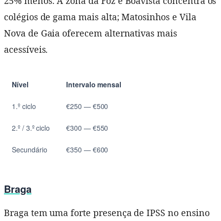
25% menos. A zona da Foz e Boavista concentra os
colégios de gama mais alta; Matosinhos e Vila
Nova de Gaia oferecem alternativas mais
acessíveis.
Nível
Intervalo mensal
1.º ciclo
€250 — €500
2.º / 3.º ciclo
€300 — €550
Secundário
€350 — €600
Braga
Braga tem uma forte presença de IPSS no ensino